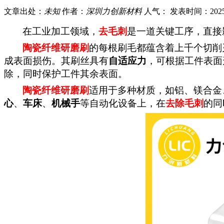
文章出处：
未知
作者：
深圳力创新材料
人气：
发表时间：
202
在工业加工领域，
去毛刺
是一道关键工序，直接
陶瓷纤维研磨刷
的每根刷毛都蕴含着上千个切削
成表面损伤。其刷丝具有
自适应力
，可根据工件表面
除，同时保护工件其余表面。
陶瓷纤维研磨刷
适用于多种材质，如铝、镁合金
心
、
车床
、
机械手
等自动化设备上，在
去除毛刺
的同