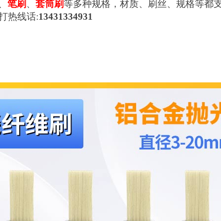
、
笔刷
、
套筒刷
等多种规格，材质、刷丝、规格等都
打热线话
:
13431334931